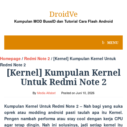
Skip
to
DroidVe
content
Kumpulan MOD BussID dan Tutorial Cara Flash Android
MENU
Homepage
/
Redmi Note 2
/
[Kernel] Kumpulan Kernel Untuk
Redmi Note 2
[Kernel] Kumpulan Kernel
Untuk Redmi Note 2
By
Media Alfabet
Posted on
Juni 10, 2026
Kumpulan Kernel Untuk Redmi Note 2
– Nah bagi yang suka
oprek atau modding android pasti taulah apa itu Kernel.
Pengen nambah performa atau stay cool dengan kerja CPU
agar tetap dingin. Nah ini solusinya, jadi setiap kernel itu