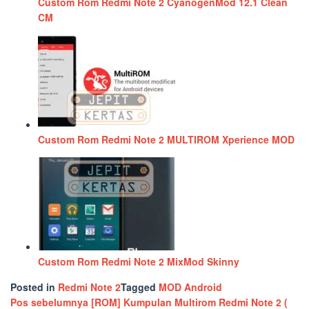
Custom Rom Redmi Note 2 CyanogenMod 12.1 Clean
CM
Custom Rom Redmi Note 2 MULTIROM Xperience MOD
Custom Rom Redmi Note 2 MixMod Skinny
Posted in
Redmi Note 2
Tagged
MOD Android
Navigasi
Pos sebelumnya
[ROM] Kumpulan Multirom Redmi Note 2 (