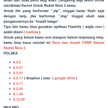
aman dan tidak perlu skip iklan. Langsung saja sedot untuk
menikmati
Kernel Untuk Redmi Note 2
kamu.
Untuk file yang berformat “.zip”, tinggal kamu flash saja
dengan twrp, jika berformat ”.img” tinggal ubah saja
pengaturannya ke “
Install Image
“.
Tips lain kamu bisa gunakan aplikasi Flashify ( wajib
root
)
ambil disini (
tusfiles
).
Untuk yang belum kamu root ataupun belum terpasang twrp,
kamu bisa baca tutorial ini
Root dan Install TWRP Xiaomi
Redmi Note 2
POLSKA
6.5.5
6.4.21
6.3.31
6.3.17
( dropbox ) atau (
google drive
)
6.3.11
6.2.25
6.1.29
5.12.30
MIUI PRO