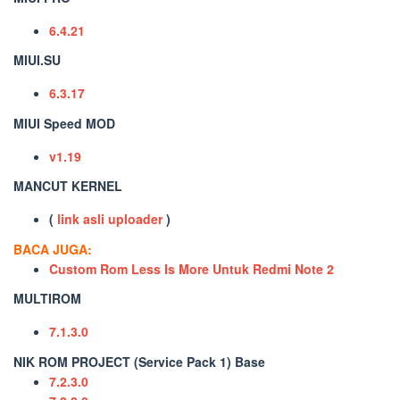
6.4.21
MIUI.SU
6.3.17
MIUI Speed MOD
v1.19
MANCUT KERNEL
(
link asli
uploader
)
BACA JUGA:
Custom Rom Less Is More Untuk Redmi Note 2
MULTIROM
7.1.3.0
NIK ROM PROJECT (Service Pack 1) Base
7.2.3.0