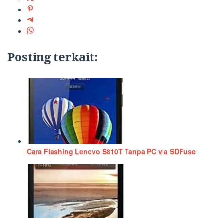
Posting terkait:
Cara Flashing Lenovo S810T Tanpa PC via SDFuse