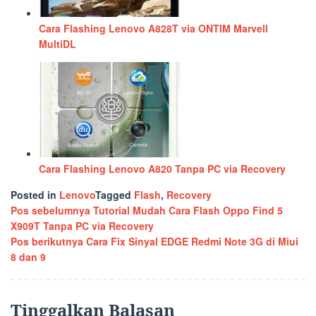
Cara Flashing Lenovo A828T via ONTIM Marvell
MultiDL
Cara Flashing Lenovo A820 Tanpa PC via Recovery
Posted in
Lenovo
Tagged
Flash
,
Recovery
Navigasi
Pos sebelumnya
Tutorial Mudah Cara Flash Oppo Find 5
X909T Tanpa PC via Recovery
pos
Pos berikutnya
Cara Fix Sinyal EDGE Redmi Note 3G di Miui
8 dan 9
Tinggalkan Balasan