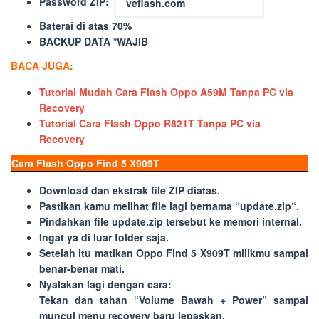
Password ZIP
:
Baterai di atas 70%
BACKUP DATA *WAJIB
BACA JUGA:
Tutorial Mudah Cara Flash Oppo A59M Tanpa PC via
Recovery
Tutorial Cara Flash Oppo R821T Tanpa PC via
Recovery
Cara Flash Oppo Find 5 X909T
Download dan ekstrak file ZIP diatas.
Pastikan kamu melihat file lagi bernama “
update.zip
“.
Pindahkan file
update.zip
tersebut ke memori internal.
Ingat ya di luar folder saja.
Setelah itu matikan Oppo Find 5 X909T milikmu sampai
benar-benar mati.
Nyalakan lagi dengan cara:
Tekan dan tahan “
Volume Bawah + Power
” sampai
muncul menu recovery baru lepaskan.