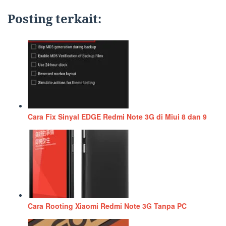
Posting terkait:
Cara Fix Sinyal EDGE Redmi Note 3G di Miui 8 dan 9
Cara Rooting Xiaomi Redmi Note 3G Tanpa PC