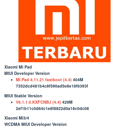
Xiaomi Mi Pad
MIUI Developer Version
Mi Pad 4.11.21 fastboot (4.4)
404M
7352dcd481b4c8f590ad5e8e18f6393f
MIUI Stable Version
V6.1.1.0.KXFCNBJ (4.4)
429M
2ef1b11c0d64c1e8f8822d0a18c0dc08
Xiaomi Mi3/4
WCDMA MIUI Developer Version