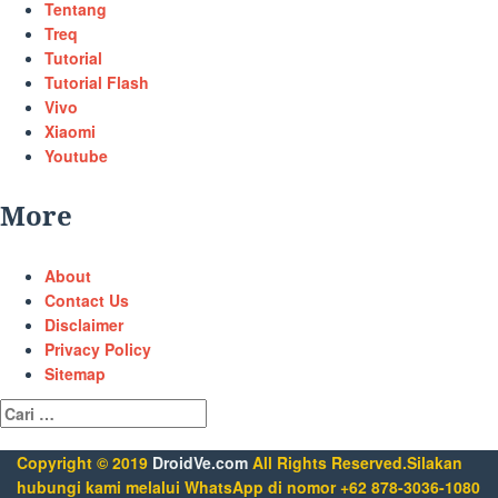
Tentang
Treq
Tutorial
Tutorial Flash
Vivo
Xiaomi
Youtube
More
About
Contact Us
Disclaimer
Privacy Policy
Sitemap
Cari
untuk:
Copyright © 2019
DroidVe.com
All Rights Reserved.Silakan
hubungi kami melalui WhatsApp di nomor +62 878-3036-1080