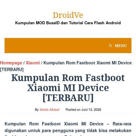
Skip
to
DroidVe
content
Kumpulan MOD BussID dan Tutorial Cara Flash Android
MENU
Homepage
/
Xiaomi
/
Kumpulan Rom Fastboot Xiaomi MI Device
[TERBARU]
Kumpulan Rom Fastboot
Xiaomi MI Device
[TERBARU]
By
Media Alfabet
Posted on
Juni 13, 2026
Kumpulan Rom Fastboot Xiaomi MI Device
– Rata-rata
digunakan untuk para pengguna yang tidak bisa melakukan