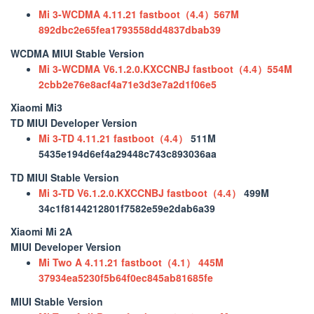
Mi 3-WCDMA 4.11.21 fastboot（4.4）567M
892dbc2e65fea1793558dd4837dbab39
WCDMA MIUI Stable Version
Mi 3-WCDMA V6.1.2.0.KXCCNBJ fastboot（4.4）554M
2cbb2e76e8acf4a71e3d3e7a2d1f06e5
Xiaomi Mi3
TD MIUI Developer Version
Mi 3-TD 4.11.21 fastboot（4.4）
511M
5435e194d6ef4a29448c743c893036aa
TD MIUI Stable Version
Mi 3-TD V6.1.2.0.KXCCNBJ fastboot（4.4）
499M
34c1f8144212801f7582e59e2dab6a39
Xiaomi Mi 2A
MIUI Developer Version
Mi Two A 4.11.21 fastboot（4.1） 445M
37934ea5230f5b64f0ec845ab81685fe
MIUI Stable Version