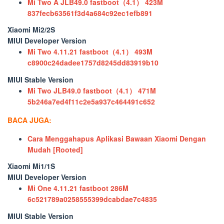
Mi Two A JLB49.0 fastboot（4.1） 423M
837fecb63561f3d4a684c92ec1efb891
Xiaomi Mi2/2S
MIUI Developer Version
Mi Two 4.11.21 fastboot（4.1） 493M
c8900c24dadee1757d8245dd83919b10
MIUI Stable Version
Mi Two JLB49.0 fastboot（4.1） 471M
5b246a7ed4f11c2e5a937c464491c652
BACA JUGA:
Cara Menggahapus Aplikasi Bawaan Xiaomi Dengan
Mudah [Rooted]
Xiaomi Mi1/1S
MIUI Developer Version
Mi One 4.11.21 fastboot 286M
6c521789a0258555399dcabdae7c4835
MIUI Stable Version