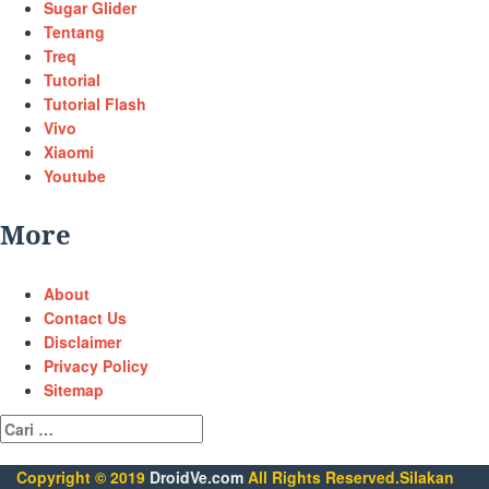
Sugar Glider
Tentang
Treq
Tutorial
Tutorial Flash
Vivo
Xiaomi
Youtube
More
About
Contact Us
Disclaimer
Privacy Policy
Sitemap
Cari
untuk:
Copyright © 2019
DroidVe.com
All Rights Reserved.Silakan