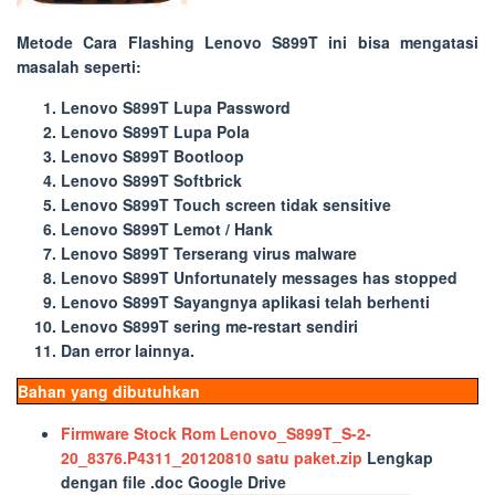
Metode
Cara Flashing Lenovo S899T
ini bisa mengatasi
masalah seperti:
Lenovo S899T Lupa Password
Lenovo S899T Lupa Pola
Lenovo S899T Bootloop
Lenovo S899T Softbrick
Lenovo S899T Touch screen tidak sensitive
Lenovo S899T Lemot / Hank
Lenovo S899T Terserang virus malware
Lenovo S899T Unfortunately messages has stopped
Lenovo S899T Sayangnya aplikasi telah berhenti
Lenovo S899T sering me-restart sendiri
Dan error lainnya.
Bahan yang dibutuhkan
Firmware Stock Rom Lenovo_S899T_S-2-
20_8376.P4311_20120810 satu paket.zip
Lengkap
dengan file .
doc
Google Drive