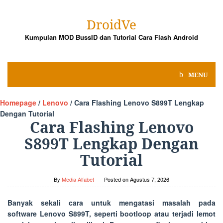
Skip
to
DroidVe
content
Kumpulan MOD BussID dan Tutorial Cara Flash Android
MENU
Homepage
/
Lenovo
/
Cara Flashing Lenovo S899T Lengkap
Dengan Tutorial
Cara Flashing Lenovo
S899T Lengkap Dengan
Tutorial
By
Media Alfabet
Posted on
Agustus 7, 2026
Banyak sekali cara untuk mengatasi masalah pada
software Lenovo S899T, seperti bootloop atau terjadi lemot