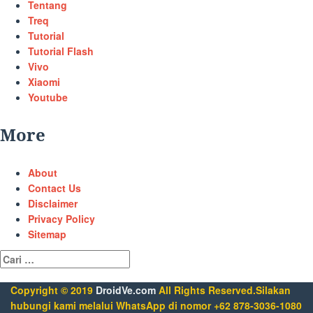
Tentang
Treq
Tutorial
Tutorial Flash
Vivo
Xiaomi
Youtube
More
About
Contact Us
Disclaimer
Privacy Policy
Sitemap
Cari
untuk:
Copyright © 2019
DroidVe.com
All Rights Reserved.Silakan
hubungi kami melalui WhatsApp di nomor +62 878-3036-1080