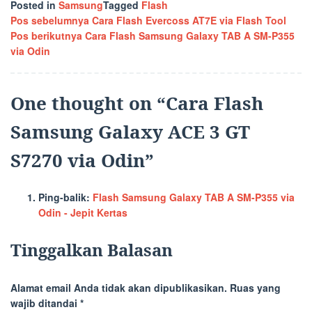
Posted in
Samsung
Tagged
Flash
Navigasi
Pos sebelumnya
Cara Flash Evercoss AT7E via Flash Tool
Pos berikutnya
Cara Flash Samsung Galaxy TAB A SM-P355
pos
via Odin
One thought on “
Cara Flash
Samsung Galaxy ACE 3 GT
S7270 via Odin
”
Ping-balik:
Flash Samsung Galaxy TAB A SM-P355 via
Odin - Jepit Kertas
Tinggalkan Balasan
Alamat email Anda tidak akan dipublikasikan.
Ruas yang
wajib ditandai
*