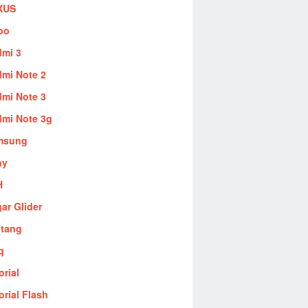
XUS
po
mi 3
mi Note 2
mi Note 3
mi Note 3g
msung
ny
H
ar Glider
ntang
q
orial
orial Flash