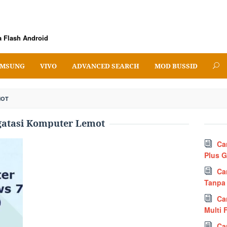
 Flash Android
MSUNG
VIVO
ADVANCED SEARCH
MOD BUSSID
MOT
atasi Komputer Lemot
Ca
Plus 
Ca
Tanpa
Ca
Multi 
Ca