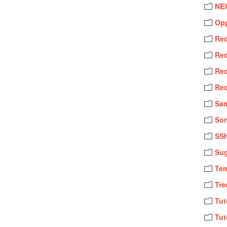
NE
Op
Red
Red
Red
Red
Sa
So
SS
Sug
Te
Tre
Tut
Tut