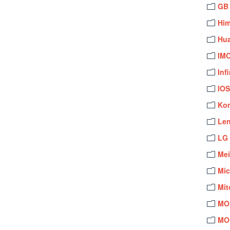
GB
Hi
Hu
IM
Inf
IO
Ko
Le
LG
Me
Mi
Mit
MO
MO