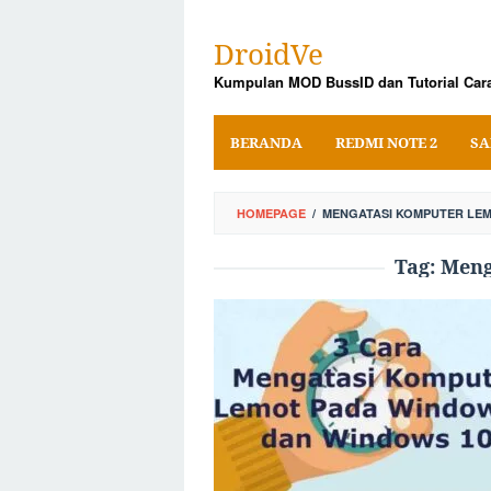
Skip
to
DroidVe
content
Kumpulan MOD BussID dan Tutorial Cara
BERANDA
REDMI NOTE 2
SA
HOMEPAGE
/
MENGATASI KOMPUTER LE
Tag:
Meng