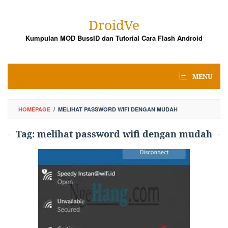
Skip
to
DroidVe
content
Kumpulan MOD BussID dan Tutorial Cara Flash Android
MENU
HOMEPAGE
/
MELIHAT PASSWORD WIFI DENGAN MUDAH
Tag:
melihat password wifi dengan mudah