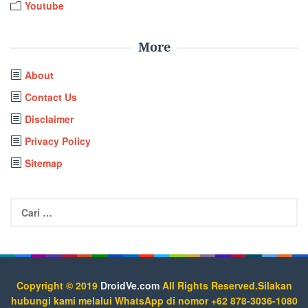
Youtube
More
About
Contact Us
Disclaimer
Privacy Policy
Sitemap
Cari
untuk:
Copyright © 2019
DroidVe.com
All Rights Reserved.Silakan
hubungi kami melalui WhatsApp di nomor +62 878-3036-1080