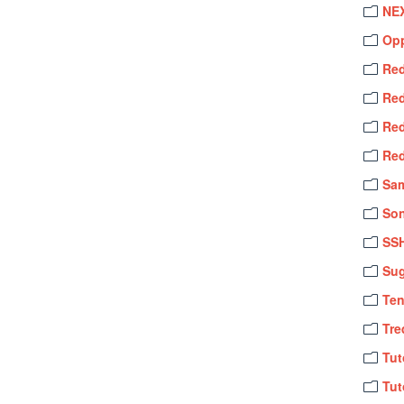
NE
Op
Red
Red
Red
Red
Sa
So
SS
Sug
Te
Tre
Tut
Tut