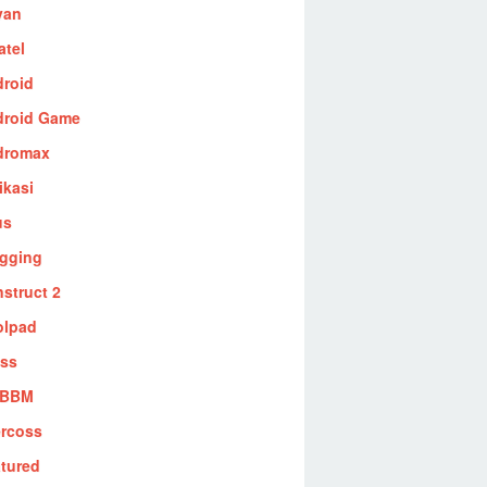
van
atel
roid
droid Game
dromax
ikasi
us
gging
struct 2
olpad
oss
 BBM
rcoss
tured