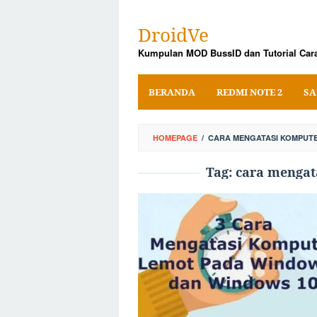
Skip
to
DroidVe
content
Kumpulan MOD BussID dan Tutorial Cara
BERANDA
REDMI NOTE 2
SA
HOMEPAGE
/
CARA MENGATASI KOMPUTE
Tag:
cara mengat