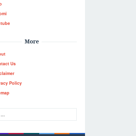
o
omi
utube
More
out
tact Us
claimer
vacy Policy
emap