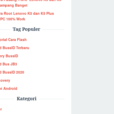
Gampang Banget
ra Root Lenovo K5 dan K5 Plus
 PC 100% Work
Tag Populer
orial Cara Flash
 BussID Terbaru
ery BussID
d Bus JB3
 BussID 2020
covery
t Android
Kategori
r