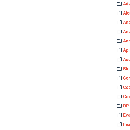
Ad
Alc
And
An
An
Apl
As
Blo
Con
Co
Cr
DP
Eve
Fea