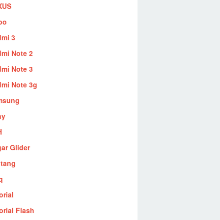
XUS
po
mi 3
mi Note 2
mi Note 3
mi Note 3g
msung
ny
H
ar Glider
ntang
q
orial
orial Flash