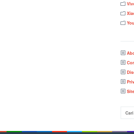
Viv
Xia
Yo
Ab
Con
Dis
Pri
Sit
Cari
untuk: