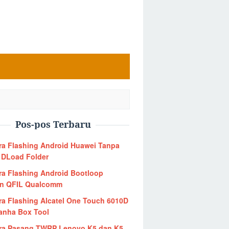
Pos-pos Terbaru
ra Flashing Android Huawei Tanpa
 DLoad Folder
ra Flashing Android Bootloop
n QFIL Qualcomm
ra Flashing Alcatel One Touch 6010D
ranha Box Tool
ra Pasang TWRP Lenovo K5 dan K5