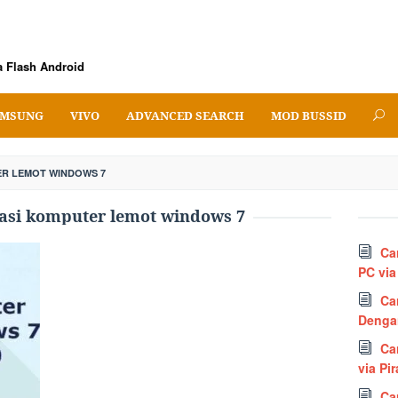
 Flash Android
MSUNG
VIVO
ADVANCED SEARCH
MOD BUSSID
R LEMOT WINDOWS 7
asi komputer lemot windows 7
Ca
PC via
Ca
Denga
Ca
via Pi
Ca