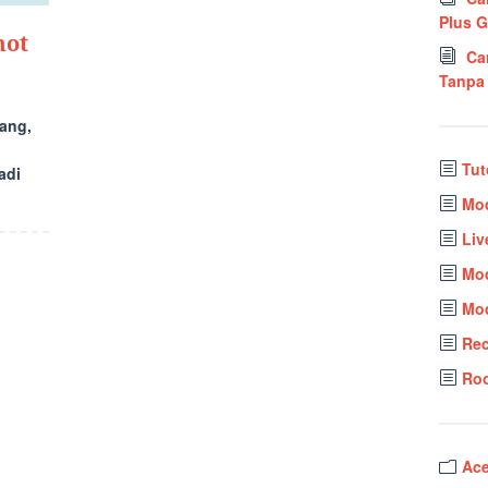
Plus 
mot
Ca
Tanpa
ang,
Tut
adi
Mod
Liv
Mo
Mod
Re
Roo
Ace