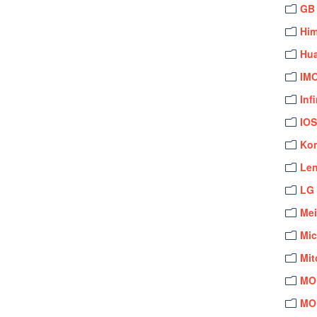
GB
Hi
Hu
IM
Inf
IO
Ko
Le
LG
Me
Mi
Mit
MO
MO