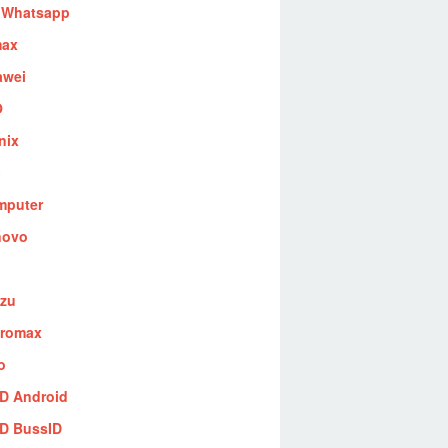
 Whatsapp
max
awei
O
inix
S
mputer
novo
izu
cromax
o
D Android
D BussID