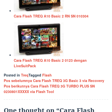
Cara Flash TREQ A10 Basic 2 RN SN 010304
Cara Flash TREQ A10 Basic 2 0123 dengan
LiveSuitPack
Posted in
Treq
Tagged
Flash
Navigasi
Pos sebelumnya
Cara Flash TREQ 3G Basic 3 via Recovery
Pos berikutnya
Cara Flash TREQ 3G TURBO PLUS SN
pos
0230801XXXXX via Flash Tool
One thought on “
Cara Flash