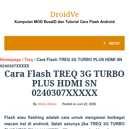
Skip
to
DroidVe
content
Kumpulan MOD BussID dan Tutorial Cara Flash Android
MENU
Homepage
/
Treq
/
Cara Flash TREQ 3G TURBO PLUS HDMI SN
0240307XXXXX
Cara Flash TREQ 3G TURBO
PLUS HDMI SN
0240307XXXXX
By
Media Alfabet
Posted on
Juni 22, 2026
Flash atau flashing adalah cara untuk mengatasi berbagai
macam hal di android. Salah satunya jika TREQ 3G TURBO