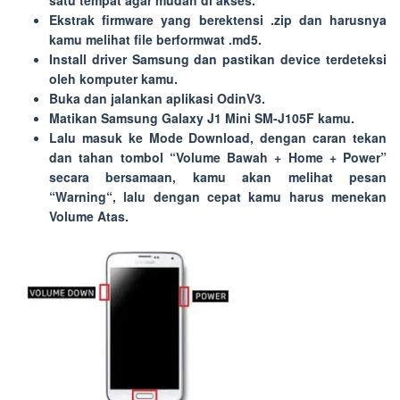
satu tempat agar mudah di akses.
Ekstrak firmware yang berektensi
.zip
dan harusnya
kamu melihat file berformwat
.md5
.
Install driver Samsung dan pastikan device terdeteksi
oleh komputer kamu.
Buka dan jalankan aplikasi OdinV3.
Matikan Samsung Galaxy J1 Mini SM-J105F kamu.
Lalu masuk ke Mode Download, dengan caran tekan
dan tahan tombol “
Volume Bawah
+
Home
+
Power
”
secara bersamaan, kamu akan melihat pesan
“
Warning
“, lalu dengan cepat kamu harus menekan
Volume Atas.