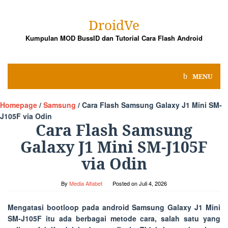
Skip
to
DroidVe
content
Kumpulan MOD BussID dan Tutorial Cara Flash Android
MENU
Homepage
/
Samsung
/
Cara Flash Samsung Galaxy J1 Mini SM-
J105F via Odin
Cara Flash Samsung
Galaxy J1 Mini SM-J105F
via Odin
By
Media Alfabet
Posted on
Juli 4, 2026
Mengatasi bootloop pada android Samsung Galaxy J1 Mini
SM-J105F itu ada berbagai metode cara, salah satu yang