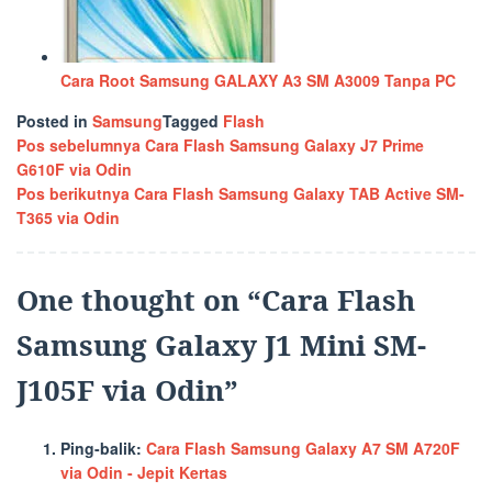
Cara Root Samsung GALAXY A3 SM A3009 Tanpa PC
Posted in
Samsung
Tagged
Flash
Navigasi
Pos sebelumnya
Cara Flash Samsung Galaxy J7 Prime
G610F via Odin
pos
Pos berikutnya
Cara Flash Samsung Galaxy TAB Active SM-
T365 via Odin
One thought on “
Cara Flash
Samsung Galaxy J1 Mini SM-
J105F via Odin
”
Ping-balik:
Cara Flash Samsung Galaxy A7 SM A720F
via Odin - Jepit Kertas