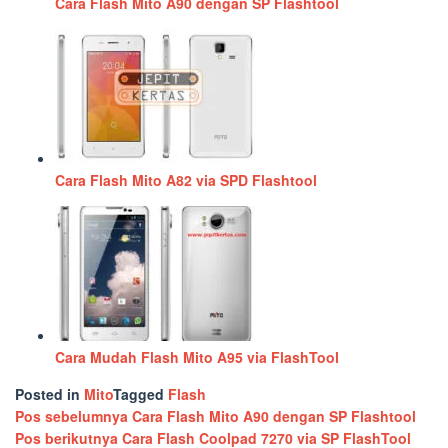
Cara Flash Mito A90 dengan SP Flashtool
Cara Flash Mito A82 via SPD Flashtool
Cara Mudah Flash Mito A95 via FlashTool
Posted in
Mito
Tagged
Flash
Navigasi
Pos sebelumnya
Cara Flash Mito A90 dengan SP Flashtool
Pos berikutnya
Cara Flash Coolpad 7270 via SP FlashTool