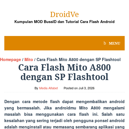
Skip
to
DroidVe
content
Kumpulan MOD BussID dan Tutorial Cara Flash Android
MENU
Homepage
/
Mito
/
Cara Flash Mito A800 dengan SP Flashtool
Cara Flash Mito A800
dengan SP Flashtool
By
Media Alfabet
Posted on
Juli 3, 2026
Dengan cara metode flash dapat mengembalikan android
yang bermasalah. Jika androidmu Mito A800 mengalami
masalah bisa menggunakan cara flash ini. Salah satu
kesalahan yang sering terjadi oleh pengguna ponsel android
adalah menginstall atau memasang sembarang aplikasi yang