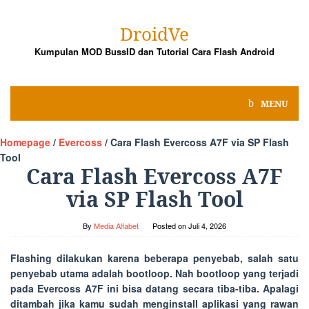
Skip
to
DroidVe
content
Kumpulan MOD BussID dan Tutorial Cara Flash Android
MENU
Homepage
/
Evercoss
/
Cara Flash Evercoss A7F via SP Flash
Tool
Cara Flash Evercoss A7F
via SP Flash Tool
By
Media Alfabet
Posted on
Juli 4, 2026
Flashing dilakukan karena beberapa penyebab, salah satu
penyebab utama adalah bootloop. Nah bootloop yang terjadi
pada Evercoss A7F ini bisa datang secara tiba-tiba. Apalagi
ditambah jika kamu sudah menginstall aplikasi yang rawan