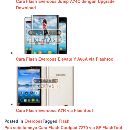
Cara Flash Evercoss Jump A74C dengan Upgrade
Download
Cara Flash Evercoss Elevate Y A66A via Flashtool
Cara Flash Evercoss A7R via Flashtool
Posted in
Evercoss
Tagged
Flash
Navigasi
Pos sebelumnya
Cara Flash Coolpad 7270 via SP FlashTool