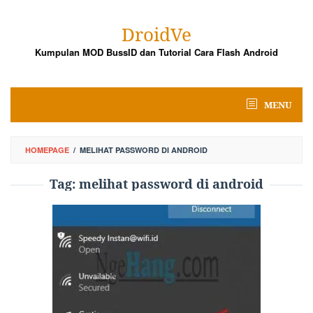
Skip
to
DroidVe
content
Kumpulan MOD BussID dan Tutorial Cara Flash Android
MENU
HOMEPAGE
/
MELIHAT PASSWORD DI ANDROID
Tag:
melihat password di android