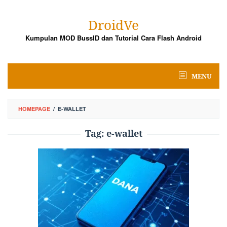
Skip
to
DroidVe
content
Kumpulan MOD BussID dan Tutorial Cara Flash Android
MENU
HOMEPAGE
/
E-WALLET
Tag:
e-wallet