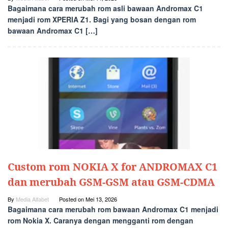
Bagaimana cara merubah rom asli bawaan Andromax C1
menjadi rom XPERIA Z1. Bagi yang bosan dengan rom
bawaan Andromax C1 […]
Custom rom NOKIA X for ANDROMAX C1
dan merubah GSM-GSM atau GSM-CDMA
By
Media Alfabet
Posted on
Mei 13, 2026
Bagaimana cara merubah rom bawaan Andromax C1 menjadi
rom Nokia X. Caranya dengan mengganti rom dengan