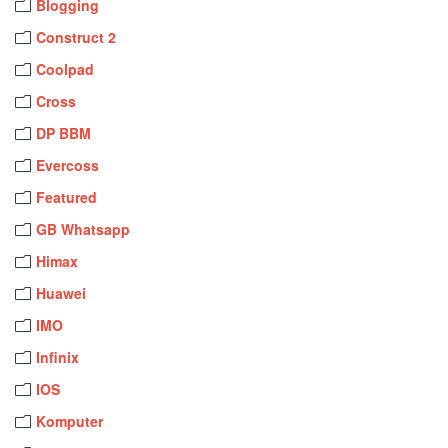
Blogging
Construct 2
Coolpad
Cross
DP BBM
Evercoss
Featured
GB Whatsapp
Himax
Huawei
IMO
Infinix
IOS
Komputer