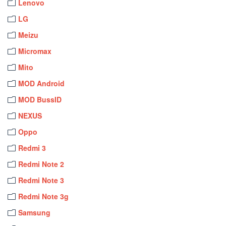
Lenovo
LG
Meizu
Micromax
Mito
MOD Android
MOD BussID
NEXUS
Oppo
Redmi 3
Redmi Note 2
Redmi Note 3
Redmi Note 3g
Samsung